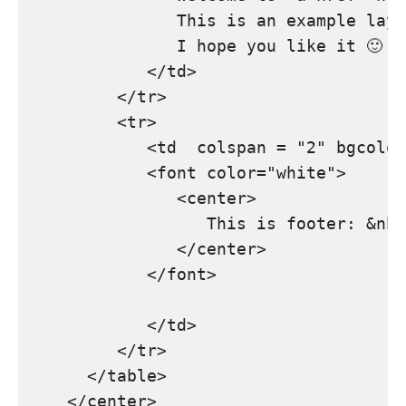
               This is an example layo
               I hope you like it 🙂

            </td>

         </tr>

         <tr>

            <td  colspan = "2" bgcolor
            <font color="white">

               <center> 

                  This is footer: &nbs
               </center>

            </font>

            </td>

         </tr>        

      </table>

    </center>
