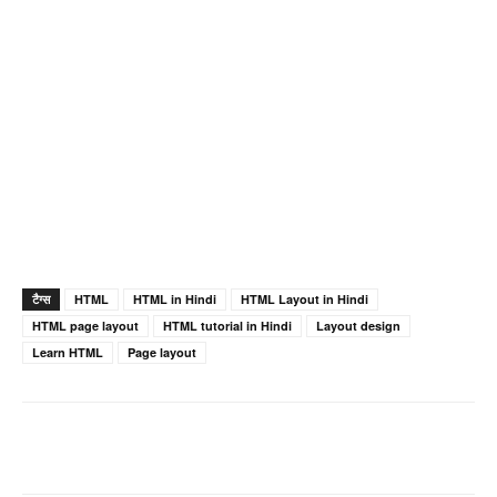
टैग्स
HTML
HTML in Hindi
HTML Layout in Hindi
HTML page layout
HTML tutorial in Hindi
Layout design
Learn HTML
Page layout