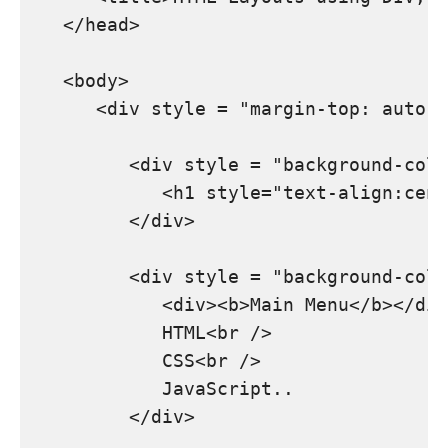
   </head>

   <body>

      <div style = "margin-top: auto; 
         <div style = "background-colo
            <h1 style="text-align:cent
         </div>

         <div style = "background-colo
            <div><b>Main Menu</b></div
            HTML<br />

            CSS<br />

            JavaScript..

         </div>
