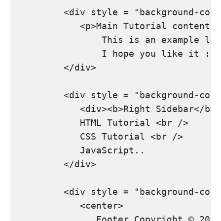
         <div style = "background-colo
            <p>Main Tutorial content a
                This is an example lay
                I hope you like it :)<
         </div>

         <div style = "background-colo
            <div><b>Right Sidebar</b><
            HTML Tutorial <br />

            CSS Tutorial <br />

            JavaScript..

         </div>

         <div style = "background-colo
            <center>

               Footer Copyright © 2021