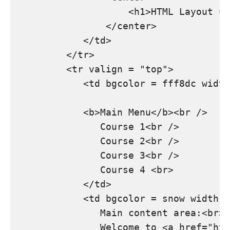
                    <h1>HTML Layout us
                </center>

            </td>

         </tr>

         <tr valign = "top">

            <td bgcolor = fff8dc width
            <b>Main Menu</b><br />

               Course 1<br />

               Course 2<br />

               Course 3<br />

               Course 4 <br>

            </td>     

            <td bgcolor = snow width =
               Main content area:<br>

               Welcome to <a href="htt