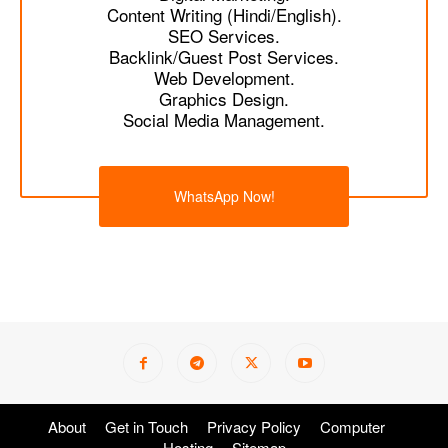
Content Writing (Hindi/English).
SEO Services.
Backlink/Guest Post Services.
Web Development.
Graphics Design.
Social Media Management.
WhatsApp Now!
About
Get in Touch
Privacy Policy
Computer
Hosting
Sitemap