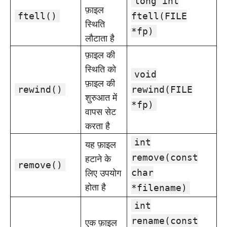
long int
फ़ाइल
ftell()
ftell(FILE
स्थिति
*fp)
लौटाता है
फ़ाइल की
स्थिति को
void
फ़ाइल की
rewind()
rewind(FILE
शुरुआत में
*fp)
वापस सेट
करता है
int
यह फ़ाइल
हटाने के
remove(const
remove()
लिए उपयोग
char
होता है
*filename)
int
एक फ़ाइल
rename(const