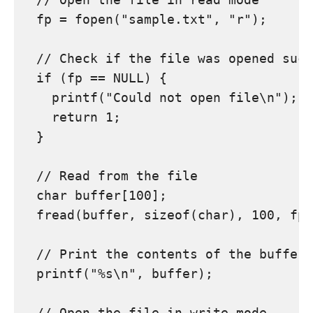
  fp = fopen("sample.txt", "r");

  // Check if the file was opened succ
  if (fp == NULL) {

    printf("Could not open file\n");

    return 1;

  }

  // Read from the file

  char buffer[100];

  fread(buffer, sizeof(char), 100, fp)
  // Print the contents of the buffer

  printf("%s\n", buffer);

  // Open the file in write mode
